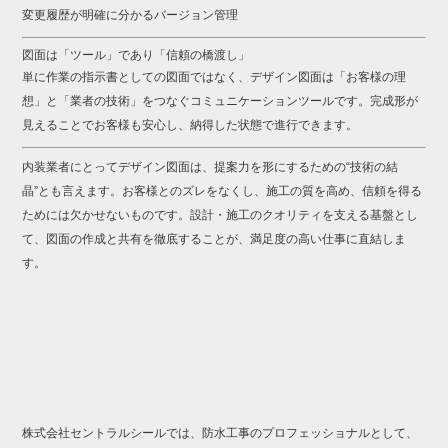
変更
履歴
が
明確
に
分かる
バージョン
管理
図面
は「
ツール」
で
あり「
信頼
の
橋渡し」
単に
作業
の
指示
書
として
の
図面
では
なく、
デザイン
図面
は「
お客様
の
理
想」
と「
業者
の
技術」
を
つなぐ
コミュニケーション
ツール
です。
完成
形
が
見える
こと
で
お客様
も
安心
し、
納得
した
状態
で
進行
でき
ます。
内装
業者
にとって
デザイン
図面
は、
提案
力
を
形
に
する
ため
の“
技術
の
結
晶”
とも
言
え
ます。
お客様
と
の
ズレ
を
なく
し、
施工
の
質
を
高め、
信頼
を
得る
ため
に
は
欠
か
せ
ない
もの
です。
設計・
施工
の
クオリティ
を
支える
基盤
とし
て、
図面
の
作成
と
共有
を
徹底
する
こと
が、
満足
度
の
高い
仕事
に
直結
し
ま
す。
株式会社セントラルシールでは、防水工事のプロフェッショナルとして、