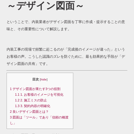
～
デザイン
図面
～
ということで、
内装
業者
が
デザイン
図面
を
丁寧
に
作成・
提示
する
こと
の
意
味
と、
その
重要性
について
解説
し
ます。
内装
工事
の
現場
で
頻繁
に
起こる
の
が「
完成
後
の
イメージ
が
違
っ
た」
という
お客様
の
声。
こうした
認識
の
ズレ
を
防ぐ
ため
に、
最も
効果
的
な
手段
が「
デ
ザイン
図面
の
共有」
です。
目次
[
hide
]
1
デザイン図面が果たす3つの役割
1.1
1. お客様のイメージを可視化
1.2
2. 施工ミスの防止
1.3
3. 契約内容の明確化
2
良いデザイン図面とは？
3
図面は「ツール」であり「信頼の橋渡
し」