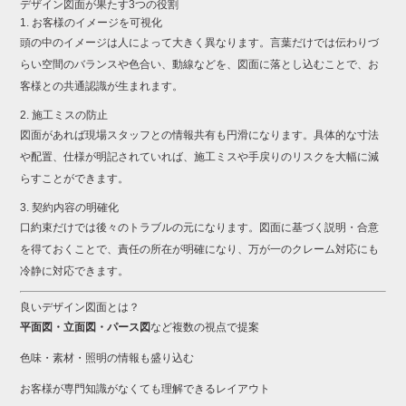
デザイン
図面
が
果たす
3
つ
の
役割
1.
お客様
の
イメージ
を
可視
化
頭
の
中
の
イメージ
は
人
によって
大きく
異
なり
ます。
言葉
だけ
では
伝
わり
づ
らい
空間
の
バランス
や
色合い、
動
線
など
を、
図面
に
落とし込む
こと
で、
お
客様
と
の
共通
認識
が
生まれ
ます。
2.
施工
ミス
の
防止
図面
が
あれ
ば
現場
スタッフ
と
の
情報
共有
も
円滑
に
なり
ます。
具体
的
な
寸法
や
配置、
仕様
が
明記
さ
れ
てい
れ
ば、
施工
ミス
や
手
戻り
の
リスク
を
大幅
に
減
らす
こと
が
でき
ます。
3.
契約
内容
の
明確
化
口約束
だけ
では
後々
の
トラブル
の
元
に
なり
ます。
図面
に
基づく
説明・
合意
を
得て
おく
こと
で、
責任
の
所在
が
明確
に
なり、
万が一
の
クレーム
対応
に
も
冷静
に
対応
でき
ます。
良い
デザイン
図面
と
は？
平面
図・
立
面
図・
パース
図
など
複数
の
視点
で
提案
色
味・
素材・
照明
の
情報
も
盛り込む
お客様
が
専門
知識
が
なく
て
も
理解
できる
レイアウト